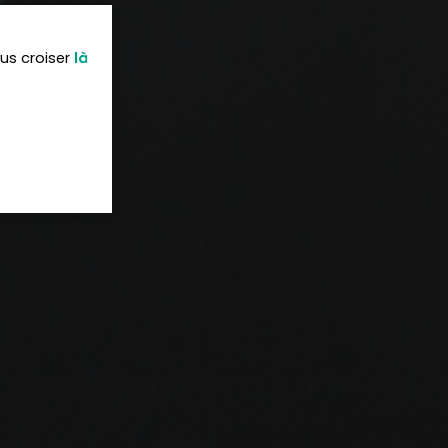
ous croiser
là