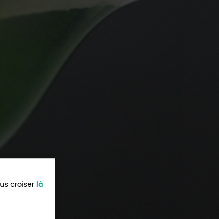
ous croiser
là