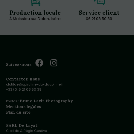
Production locale
Service client
À Moissieu sur Dolon, Isère
06 21 08 50 39
Suivez-nous
Contactez-nous
clotilde@spiruline-du-dauphine.fr
+33 (0)6 21 08 50 39
Bruno Lavit Photography
Photos :
Mentions légales
Plan du site
EARL De Layat
Clotilde & Régis Genève
