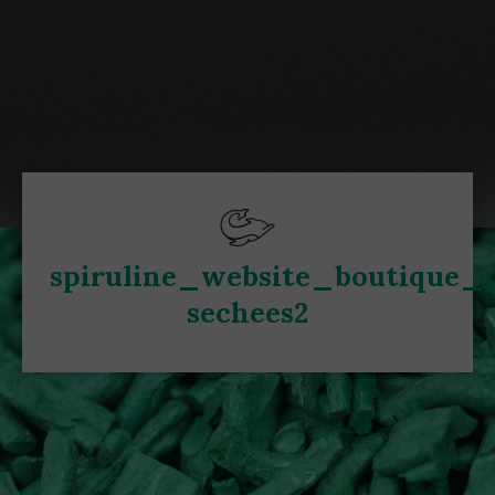
spiruline_website_boutique_p
sechees2