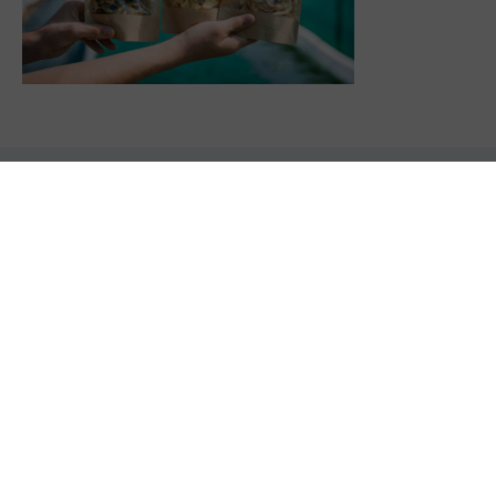
Paiement sécurisé
Livraison rapide
Carte bancaire
Expédié sous 24 à 48h
Production locale
Service client
À Moissieu sur Dolon, Isère
06 21 08 50 39