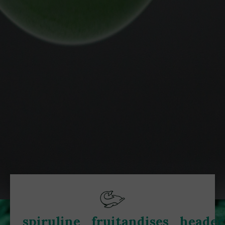
spiruline_fruitandises_header