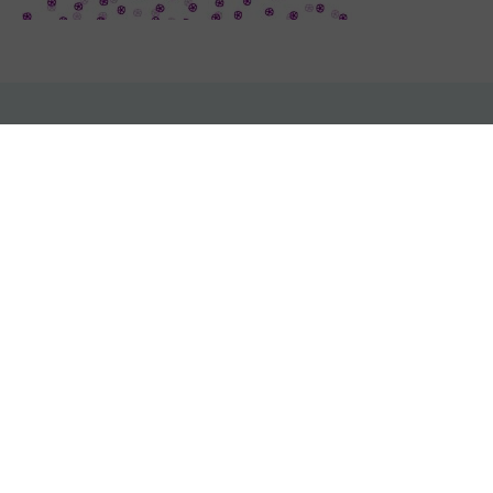
Paiement sécurisé
Livraison rapide
Carte bancaire
Expédié sous 24 à 48h
Production locale
Service client
À Moissieu sur Dolon, Isère
06 21 08 50 39