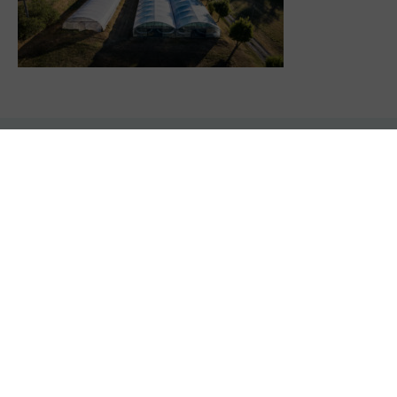
Paiement sécurisé
Livraison rapide
Carte bancaire
Expédié sous 24 à 48h
Production locale
Service client
À Moissieu sur Dolon, Isère
06 21 08 50 39