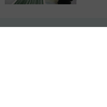
Paiement sécurisé
Livraison rapide
Carte bancaire
Expédié sous 24 à 48h
Production locale
Service client
À Moissieu sur Dolon, Isère
06 21 08 50 39